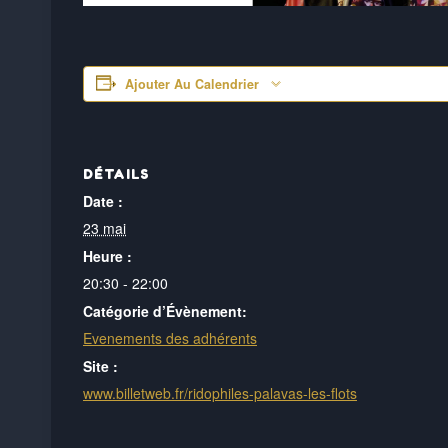
Ajouter Au Calendrier
DÉTAILS
Date :
23 mai
Heure :
20:30 - 22:00
Catégorie d’Évènement:
Evenements des adhérents
Site :
www.billetweb.fr/ridophiles-palavas-les-flots