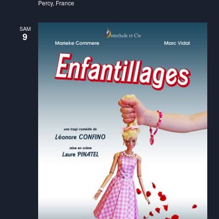
Percy, France
SAM
9