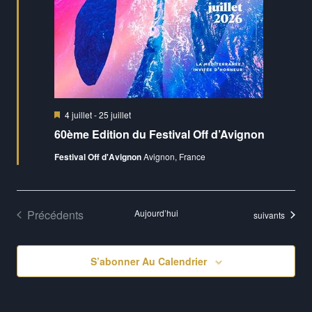
Mis
4 juillet
-
25 juillet
en
60ème Edition du Festival Off d’Avignon
avant
Festival Off d'Avignon
Avignon, France
Évènements
Précédents
Aujourd’hui
Évènements
suivants
S’abonner Au Calendrier