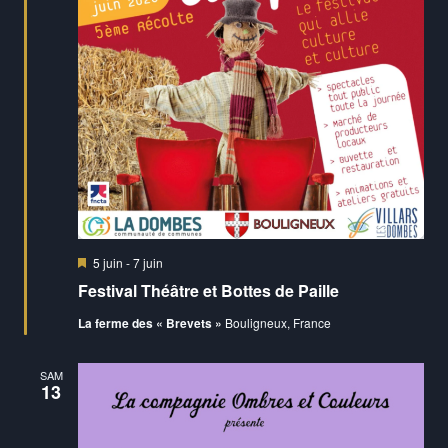
Mis
5 juin
-
7 juin
en
Festival Théâtre et Bottes de Paille
avant
La ferme des « Brevets »
Bouligneux, France
SAM
13